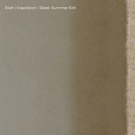
Start
/
Inspiration
/
Sleek Summer Edit