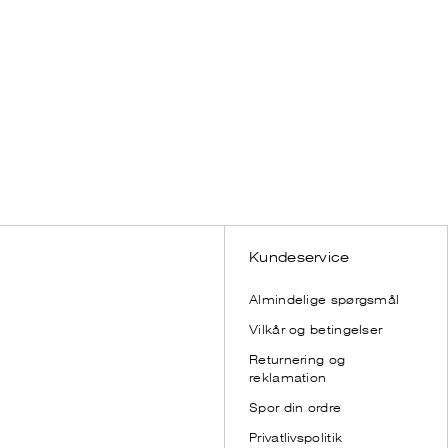
DAME
Bestseller
SHOP NU
Kundeservice
Almindelige spørgsmål
Vilkår og betingelser
Returnering og
reklamation
Spor din ordre
Privatlivspolitik