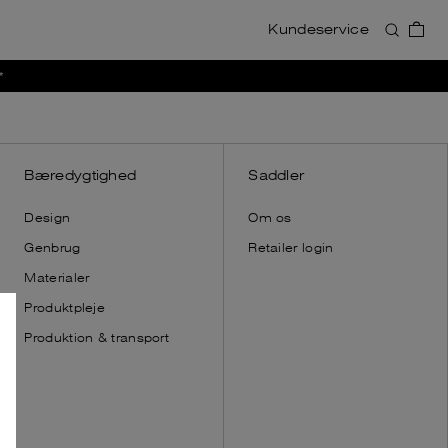
Kundeservice
Accessories
Accessories
*
Se alt
Se alt
Punge
Punge
Kortholdere
Kortholdere
Toilettasker
Toilettasker
Bæredygtighed
Saddler
Skulderremme
Skulderremme
Design
Om os
Nøgleringe
Handsker
Genbrug
Retailer login
Dust bags
Dust bags
Materialer
Produktpleje
Produktion & transport