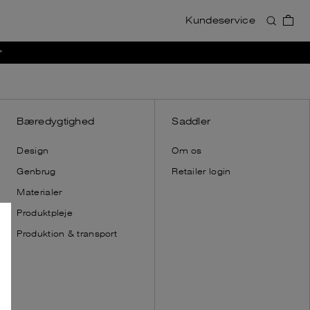
Kundeservice
Accessories
Accessories
*
Se alt
Se alt
Punge
Punge
Kortholdere
Kortholdere
Toilettasker
Toilettasker
Bæredygtighed
Saddler
Skulderremme
Skulderremme
Design
Om os
Nøgleringe
Handsker
Genbrug
Retailer login
Dust bags
Dust bags
Materialer
Produktpleje
Produktion & transport